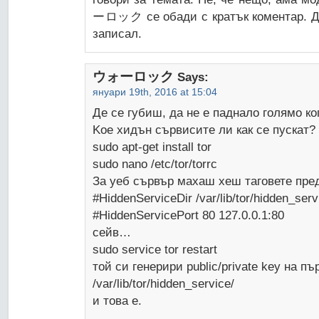
ーロック се обади с кратък коментар. Да
записал.
ウォーロック
Says:
януари 19th, 2016 at 15:04
Де се губиш, да не е паднало голямо к
Koe хидън сървисите ли как се пускат
sudo apt-get install tor
sudo nano /etc/tor/torrc
За уеб сървър махаш хеш таговете пред
#HiddenServiceDir /var/lib/tor/hidden_serv
#HiddenServicePort 80 127.0.0.1:80
сейв…
sudo service tor restart
той си генерири public/private key на пъ
/var/lib/tor/hidden_service/
и това е.