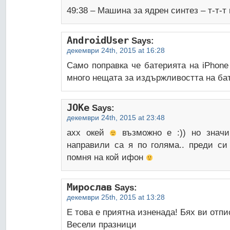
49:38 – Машина за ядрен синтез – т-т-т
AndroidUser
Says:
декември 24th, 2015 at 16:28
Само поправка че батерията на iPhone
много нещата за издържливостта на ба
JOKe
Says:
декември 24th, 2015 at 23:48
ахх окей
възможно е :)) но значи
направили са я по голяма.. преди си
помня на кой ифон
Мирослав
Says:
декември 25th, 2015 at 13:28
Е това е приятна изненада! Бях ви отп
Весели празници