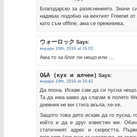
Благодарско за разяснението. Значи с
надявах подобно на вехтият Freenet от
като съм offline, ама се преживява.
ウォーロック
Says:
януари 19th, 2016 at 16:02
Ама то за блог ли нещо или …
Q&A (кух и алчен)
Says:
януари 19th, 2016 at 16:41
Да позна. Искам сам да си пусна нещо.
Та да има какво да слагам в полето W
дневник не ми стига акъла, хе-хе.
Защото това дето искам да го пусна, 
който и да е друг известен ми. Обач
статичният адрес и скоростта. Първ