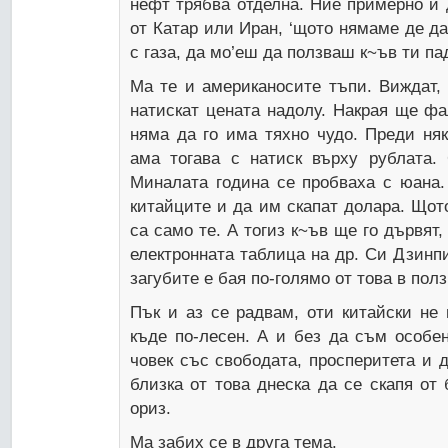
нефт трябва отделна. Ние примерно и
от Катар или Иран, ‘щото нямаме де да 
с газа, да мо’еш да ползваш к~ъв ти па
Ма те и американосите тъпи. Виждат, 
натискат цената надолу. Накрая ще фа
няма да го има тяхно чудо. Преди няк
ама тогава с натиск върху рублата.
Миналата година се пробваха с юана.
китайците и да им скапат долара. Щото
са само те. А тогиз к~ъв ще го дървят, 
електронната таблица на др. Си Дзинп
загубите е бая по-голямо от това в полз
Пък и аз се радвам, оти китайски не 
къде по-лесен. А и без да съм особен
човек със свободата, просперитета и 
близка от това днеска да се скапя от
ориз.
Ма забих се в друга тема.