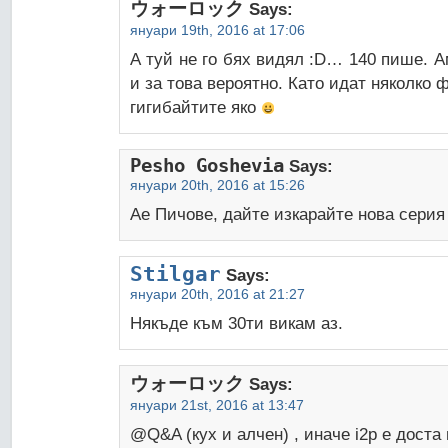
ウォーロック
Says:
януари 19th, 2016 at 17:06
А туй не го бях видял :D… 140 пише. А
и за това вероятно. Като идат няколко
гигибайтите яко
Pesho Goshevia
Says:
януари 20th, 2016 at 15:26
Ае Пичове, дайте изкарайте нова серия 
Stilgar
Says:
януари 20th, 2016 at 21:27
Някъде към 30ти викам аз.
ウォーロック
Says:
януари 21st, 2016 at 13:47
@Q&A (кух и алчен) , иначе i2p е доста 