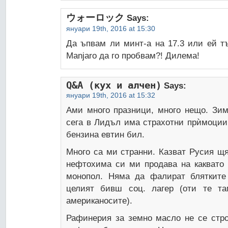
ウォーロック
Says:
януари 19th, 2016 at 15:30
Да ъпвам ли минт-а на 17.3 или ей т
Manjaro да го пробвам?! Дилема!
Q&A (кух и алчен)
Says:
януари 19th, 2016 at 15:32
Ами много празници, много нещо. Зим
сега в Лидъл има страхотни прѝмоции
бензина евтин бил.
Много са ми странни. Казват Русия щ
нефтохима си ми продава на каквато 
монопол. Няма да фалират блятките 
целият бивш соц. лагер (оти те та
американосите).
Рафинерия за земно масло не се стро