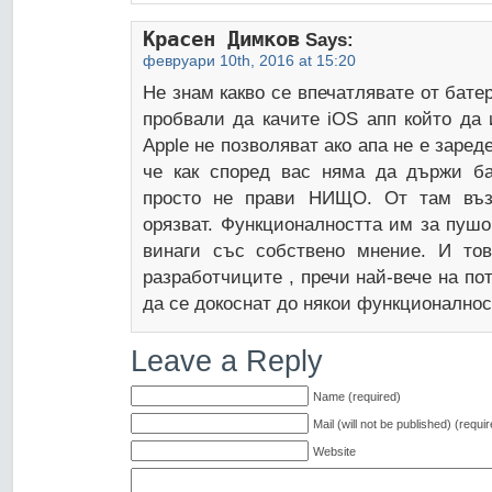
Красен Димков
Says:
февруари 10th, 2016 at 15:20
Не знам какво се впечатлявате от батер
пробвали да качите iOS апп който да
Apple не позволяват ако апа не е заред
че как според вас няма да държи ба
просто не прави НИЩО. От там въз
орязват. Функционалността им за пушо
винаги със собствено мнение. И тов
разработчиците , пречи най-вече на по
да се докоснат до някои функционалнос
Leave a Reply
Name (required)
Mail (will not be published) (requi
Website