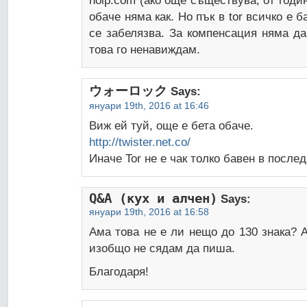
noip.com (ако още съществува, от годи
обаче няма как. Но пък в tor всичко е 
се забелязва. За компенсация няма да
това го ненавиждам.
ウォーロック
Says:
януари 19th, 2016 at 16:46
Виж ей туй, още е бета обаче.
http://twister.net.co/
Иначе Tor не е чак толко бавен в после
Q&A (кух и алчен)
Says:
януари 19th, 2016 at 16:58
Ама това не е ли нещо до 130 знака? 
изобщо не сядам да пиша.
Благодаря!