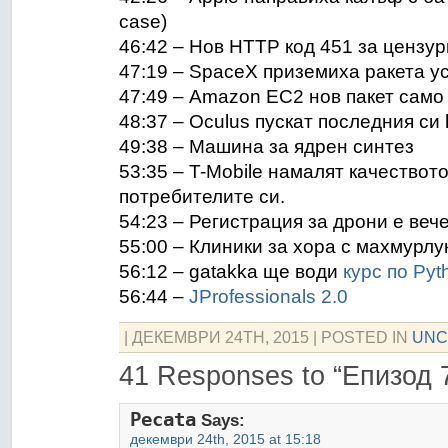
case)
46:42 – Нов HTTP код 451 за ценз
47:19 – SpaceX приземиха ракета 
47:49 – Amazon EC2 нов пакет само 
48:37 – Oculus пускат последния си
49:38 – Машина за ядрен синтез
53:35 – T-Mobile намалят качествот
потребителите си.
54:23 – Регистрация за дрони е ве
55:00 – Клиники за хора с махмурлу
56:12 – gatakka ще води
курс по Pyt
56:44 –
JProfessionals 2.0
| ДЕКЕМВРИ 24TH, 2015
| POSTED IN
UNC
41 Responses to “Епизод 7
Pecata
Says:
декември 24th, 2015 at 15:18