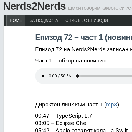
Nerds2Nerds
ще си говорим каквото си ис
HOME
ЗА ПОДКАСТА
СПИСЪК С ЕПИЗОДИ
Епизод 72 – част 1 (новин
Епизод 72 на Nerds2Nerds записан 
Част 1 – обзор на новините
Директен линк към част 1 (
mp3
)
00:47 – TypeScript 1.7
03:05 – Eclipse Che
05:42 – Apple отварят кода на Swift