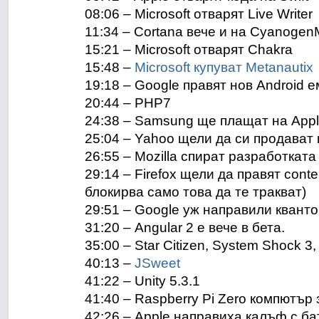
08:06 – Microsoft отварят Live Writer
11:34 – Cortana вече и на Cyanoge
15:21 – Microsoft отварят Chakra
15:48 –
Microsoft купуват Metanautix
19:18 – Google правят нов Android 
20:44 – PHP7
24:38 – Samsung ще плащат на App
25:04 – Yahoo щели да си продават
26:55 – Mozilla спират разработката
29:14 – Firefox щели да правят conte
блокирва само това да те тракват)
29:51 – Google уж направили квант
31:20 – Angular 2 е вече в бета.
35:00 – Star Citizen, System Shock 3, 
40:13 –
JSweet
41:22 – Unity 5.3.1
41:40 – Raspberry Pi Zero компютър 
42:26 – Apple направиха калъф с бат