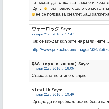
Tor могат да го ползват лесно и хора 
i2p …
Там повечето дето се мотаят м
не се ползва за clearnet баш darknet-a
ウォーロック
Says:
януари 21st, 2016 at 17:47
Как се виждат юзърите на различните
http://www.prikachi.com/images/624/85876
Q&A (кух и алчен)
Says:
януари 21st, 2016 at 18:05
Старо, златно и много вярно.
stealth
Says:
януари 21st, 2016 at 19:40
i2p щях да го пробвам, ако не беше на 