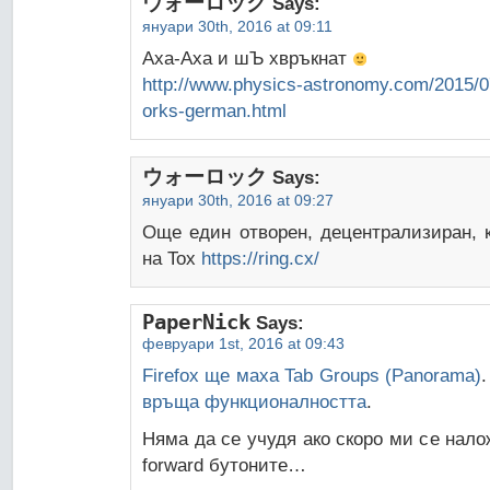
ウォーロック
Says:
януари 30th, 2016 at 09:11
Аха-Аха и шЪ хвръкнат
http://www.physics-astronomy.com/2015/0
orks-german.html
ウォーロック
Says:
януари 30th, 2016 at 09:27
Още един отворен, децентрализиран, 
на Tox
https://ring.cx/
PaperNick
Says:
февруари 1st, 2016 at 09:43
Firefox ще маха Tab Groups (Panorama)
връща функционалността
.
Няма да се учудя ако скоро ми се нало
forward бутоните…