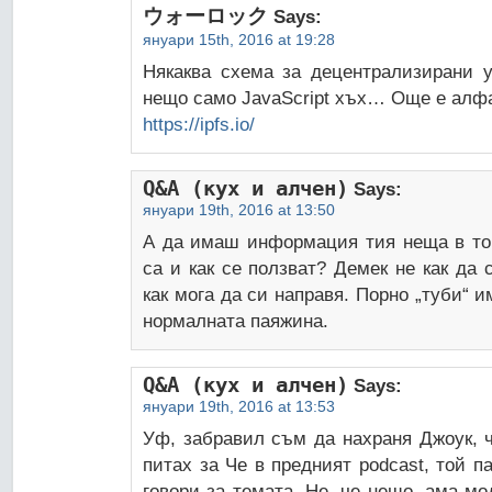
ウォーロック
Says:
януари 15th, 2016 at 19:28
Някаква схема за децентрализирани у
нещо само JavaScript хъх… Още е ал
https://ipfs.io/
Q&A (кух и алчен)
Says:
януари 19th, 2016 at 13:50
А да имаш информация тия неща в тор
са и как се ползват? Демек не как да 
как мога да си направя. Порно „туби“ 
нормалната паяжина.
Q&A (кух и алчен)
Says:
януари 19th, 2016 at 13:53
Уф, забравил съм да нахраня Джоук, ч
питах за Че в предният podcast, той п
говори за темата. Не, че нещо, ама м