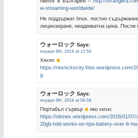
Netflix в България –
http://strangera.co
w-streaming-worldwide/
Не поддържат linux, постно съдържани
лицензиране, неадекватна цена. После 
ウォーロック
Says:
януари 8th, 2016 at 12:56
Хяхях
https://resnickscity.files.wordpress.com/2
g
ウォーロック
Says:
януари 9th, 2016 at 06:58
Портабъл сървър
яко хихи:
https://olimex.wordpress.com/2016/01/07/a
20gb-hdd-works-on-lipo-battery-over-6-hou