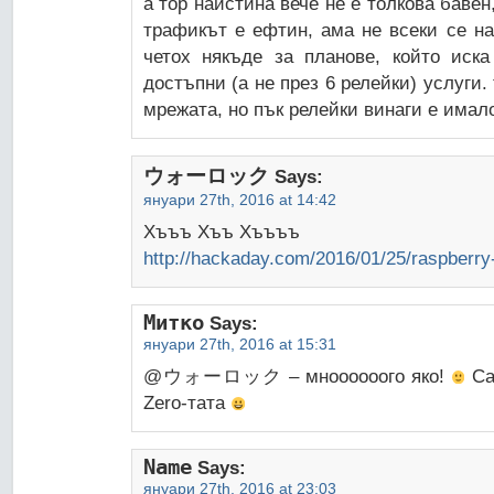
а тор наистина вече не е толкова бавен,
трафикът е ефтин, ама не всеки се на
четох някъде за планове, който иск
достъпни (а не през 6 релейки) услуги
мрежата, но пък релейки винаги е имал
ウォーロック
Says:
януари 27th, 2016 at 14:42
Хъъъ Хъъ Хъъъъ
http://hackaday.com/2016/01/25/raspberry
Митко
Says:
януари 27th, 2016 at 15:31
@ウォーロック – мноооооого яко!
Са
Zero-тата
Name
Says:
януари 27th, 2016 at 23:03