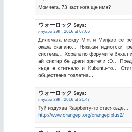
Момчета, 73 част кога ще има?
ウォーロック
Says:
януари 29th, 2016 at 07:05
Дилемата между Mint и Manjaro се реш
оказа скапано… Някакви идиотски гр
система… Хората по форумите бяха пи
ай сиктир бе драги зрители :D… Пред
къде е стигнало и Kubuntu-то… Стиг
обществена тоалетна…
ウォーロック
Says:
януари 29th, 2016 at 21:47
Туй издухва Raspberry-то отвсякъде…
http://www.orangepi.org/orangepiplus2/