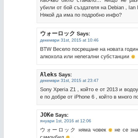
Кво-кво било станало… нищо не раз
убили от бой създателя на Debian , Ia
Някой да има по подробно инфо?
ウォーロック
Says:
декември 31st, 2015 at 10:46
BTW Весело посрещане на новата година
алкохола или нелегални субстанции
Aleks
Says:
декември 31st, 2015 at 23:47
Sony Xperia Z1 , който е от 2013 и водо
е по добре от iPhone 6 , който в много п
JOKe
Says:
януари 1st, 2016 at 12:06
ウォーロック няма човек
не се зна
самоубил