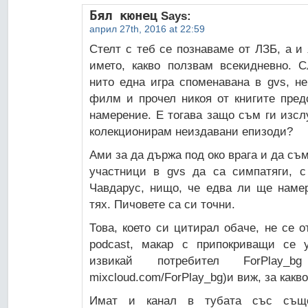
Бял кюнец
Says:
април 27th, 2016 at 22:59
Стелт с теб се познаваме от ЛЗБ, а и
името, какво ползвам всекидневно. 
нито една игра споменавана в gvs, н
филм и прочел никоя от книгите пред
намерение. Е тогава защо съм ги изсл
колекционирам неиздавани епизоди?
Ами за да държа под око врага и да съм
участници в gvs да са симпатяги, с
Чавдарус, нищо, че едва ли ще наме
тях. Пичовете са си точни.
Това, което си цитирал обаче, не се о
podcast, макар с припокриващи се у
извикай потребител ForPlay_
mixcloud.com/ForPlay_bg)и виж, за какво
Имат и канал в тубата със също