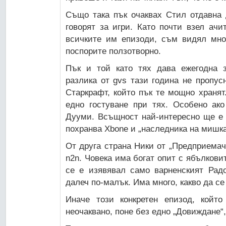
Също така пък очаквах Стил отдавна 
говорят за игри. Като почти взел ач
всичките им епизоди, съм видял мно
поспорите ползотворно.
Пък и той като тях дава ежегодна з
разлика от gvs тази година не пропу
Старкрафт, който пък те мощно храня
едно гостуване при тях. Особено ак
Дууми. Всъщност най-интересно ще е 
похранва Xbone и „наследника на мишка
От друга страна Ники от „Предприемач
n2n. Човека има богат опит с ябълкови
се е изявявал само варненският Радо
далеч по-малък. Има много, какво да се
Иначе този конкретен епизод, кой
неочаквано, поне без едно „Довиждане“,