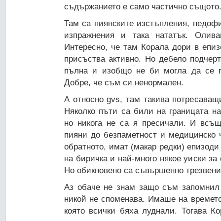
съдържанието е само частично същото
Там са пиянските изстъпления, педофи
изпражнения и така нататък. Олива
Интересно, че там Корала дори в епиз
присъства активно. Но дебело подчер
пълна и изобщо не би могла да се п
Добре, че съм си ненормален.
А относно gvs, там такива потресаващ
Няколко пъти са били на границата н
но никога не са я пресичали. И всъщ
пияни до безпаметност и медицинско ч
обратното, имат (макар редки) епизоди
на биричка и най-много някое уиски за 
Но обикновено са съвършенно трезвени
Аз обаче не знам защо съм запомнил 
никой не споменава. Имаше на времето
която всички бяха луднали. Тогава К