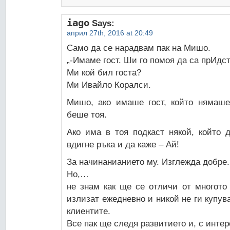
iago
Says:
април 27th, 2016 at 20:49
Само да се нарадвам пак на Мишо.
„-Имаме гост. Ши го помоя да са прИд
Ми кой бил госта?
Ми Ивайло Коралси.
Мишо, ако имаше гост, който нямаше
беше тоя.
Ако има в тоя подкаст някой, който д
вдигне ръка и да каже – Ай!
За начинанианието му. Изглежда добре. 
Но,…
не знам как ще се отличи от многото 
излизат ежедневно и никой не ги купув
клиентите.
Все пак ще следя развитието и, с интер