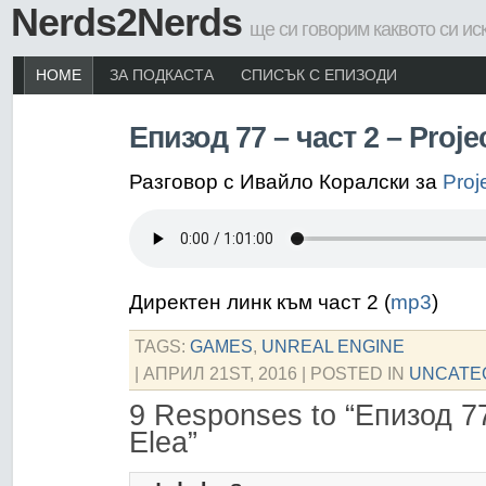
Nerds2Nerds
ще си говорим каквото си ис
HOME
ЗА ПОДКАСТА
СПИСЪК С ЕПИЗОДИ
Епизод 77 – част 2 – Proje
Разговор с Ивайло Коралски за
Proj
Директен линк към част 2 (
mp3
)
TAGS:
GAMES
,
UNREAL ENGINE
| АПРИЛ 21ST, 2016
| POSTED IN
UNCATE
9 Responses to “Епизод 77
Elea”