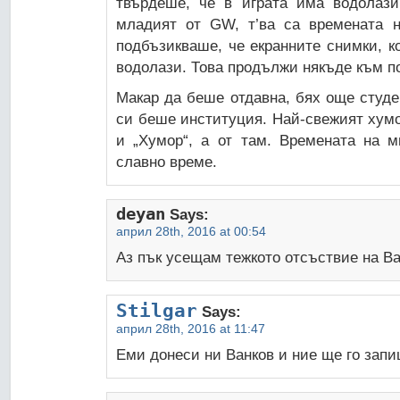
твърдеше, че в играта има водолази
младият от GW, т’ва са времената н
подбъзикваше, че екранните снимки, 
водолази. Това продължи някъде към п
Макар да беше отдавна, бях още студе
си беше институция. Най-свежият хумо
и „Хумор“, а от там. Времената на м
славно време.
deyan
Says:
април 28th, 2016 at 00:54
Аз пък усещам тежкото отсъствие на В
Stilgar
Says:
април 28th, 2016 at 11:47
Еми донеси ни Ванков и ние ще го за