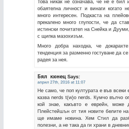
Това никак не означава, че не е бил 
обаятелна личност и винаги когато н
много интересен. Подкаста на плейов
прекалено много глупости, че да ста
истински почитател на Снейка и Дууми,
с щипка мазохизъм.
Много добра находка, че докарахт
тенденция за разменно гостуване да се 
радея за нея.
Бял кюнец
Says:
април 27th, 2016 at 11:07
Не само, че поп културата е във всеки
казва nerds t(w)o nerds. Кумчо вълчо 
кой знае, какъвто е еврейн, може
Плейстейшън от тия новите белите на
ще имаме новина. Хем Стил да разб
полезни, а не така да ги храни в дневни