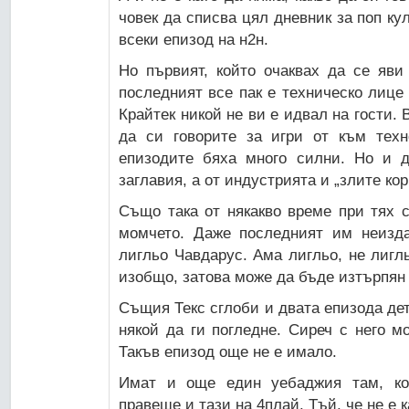
човек да списва цял дневник за поп кул
всеки епизод на н2н.
Но първият, който очаквах да се яви
последният все пак е техническо лице 
Крайтек никой не ви е идвал на гости. 
да си говорите за игри от към техн
епизодите бяха много силни. Но и д
заглавия, а от индустрията и „злите ко
Също така от някакво време при тях 
момчето. Даже последният им неизда
лигльо Чавдарус. Ама лигльо, не лигл
изобщо, затова може да бъде изтърпян 
Същия Текс сглоби и двата епизода де
някой да ги погледне. Сиреч с него м
Такъв епизод още не е имало.
Имат и още един уебаджия там, ко
правеше и тази на 4плай. Тъй, че не е к