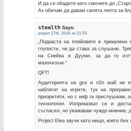
И да се обадите като скигнете до „Стар
Аз обичам да давам своята лепта за бл
stealth
Says:
април 27th, 2016 at 21:55
„Подкаста на плейовете е прекалено 
глупости, че да става за слушане. Тр
на Снейка и Дууми, за да го изт
мазохизъм.“
QFT!
Аудиторията на gvs и n2n май не е
наблягат на игрите, тук на програм
приоритети, но с кеф ги преслушвам, о
технологии. Изприказват се и дос
съгласил, но уважавам чуждо мнение, 
Project Elea звучи като нещо, което би