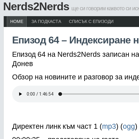
Nerds2Nerds
ще си говорим каквото си ис
HOME
ЗА ПОДКАСТА
СПИСЪК С ЕПИЗОДИ
Епизод 64 – Индексиране н
Епизод 64 на Nerds2Nerds записан на
Донев
Обзор на новините и разговор за инд
Директен линк към част 1 (
mp3
) (
ogg
)