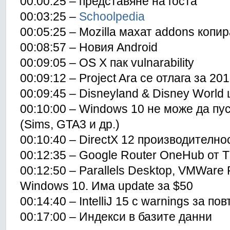
00:00:25 – представяне на госта
00:03:25 –
Schoolpedia
00:05:25 – Mozilla махат addons копи
00:08:57 – Новия Android
00:09:05 – OS X пак vulnarability
00:09:12 – Project Ara се отлага за 20
00:09:45 – Disneyland & Disney World
00:10:00 – Windows 10 не може да пу
(Sims, GTA3 и др.)
00:10:40 – DirectX 12 производително
00:12:35 – Google Router OneHub от 
00:12:50 – Parallels Desktop, VMWare
Windows 10. Има update за $50
00:14:40 – IntelliJ 15 с warnings за по
00:17:00 – Индекси в базите данни