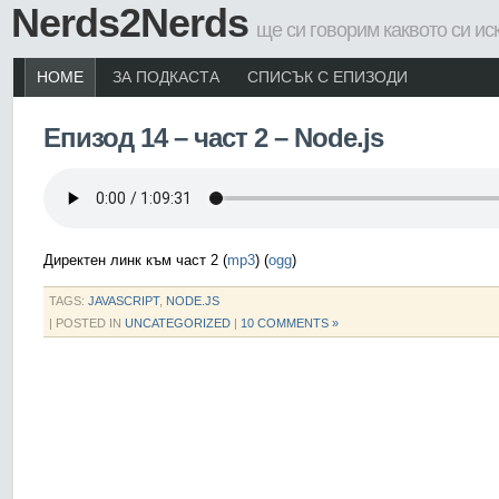
Nerds2Nerds
ще си говорим каквото си ис
HOME
ЗА ПОДКАСТА
СПИСЪК С ЕПИЗОДИ
Епизод 14 – част 2 – Node.js
Директен линк към част 2 (
mp3
) (
ogg
)
TAGS:
JAVASCRIPT
,
NODE.JS
| POSTED IN
UNCATEGORIZED
|
10 COMMENTS »